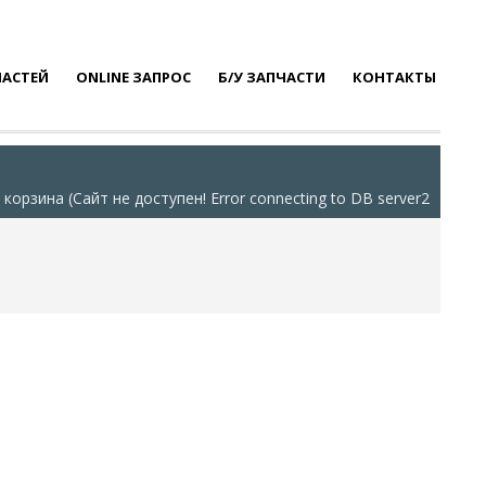
ЧАСТЕЙ
ONLINE ЗАПРОС
Б/У ЗАПЧАСТИ
КОНТАКТЫ
корзина (Сайт не доступен! Error connecting to DB server2