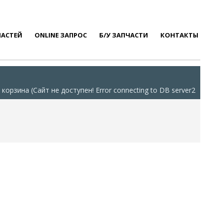
ЧАСТЕЙ
ONLINE ЗАПРОС
Б/У ЗАПЧАСТИ
КОНТАКТЫ
корзина (Сайт не доступен! Error connecting to DB server2