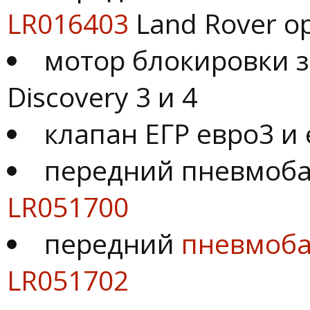
LR016403
Land Rover 
мотор блокировки з
Discovery 3 и 4
клапан ЕГР евро3 и 
передний пневмоба
LR051700
передний
пневмоба
LR051702