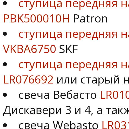
ступица передняя н
PBK500010H
Patron
ступица передняя н
VKBA6750
SKF
ступица передняя на
LR076692
или старый 
свеча Вебасто
LR01
Дискавери 3 и 4, а та
свеча Webasto
LR03